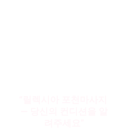
관리의 과정이 명확할수록 신뢰는 높아집
니다.
릴렉시아 포천마사지
는 일관된 결과를 목
표로 운영됩니다.
과도한 약속이나 과장된 표현 대신, 현재 
상태를 정확히 파악하고 필요한 만큼의 관
리만을 제안합니다.
상담은 부담이 아닌 안내입니다.
정확한 판단과 전문적인 제안이 회복의 시
작입니다.
“릴렉시아 포천마사지 
— 
당신의 컨디션을 알
려주세요
”